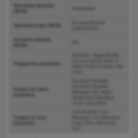
Velocidad depósito
Instantáneo
(Skrill)
No especificados
Velocidad pago (Skrill)
publicamente
Comisión retirada
0%
(Skrill)
Starburst, Mega Moolah,
Gonzo’s Quest, Book of
Tragaperras populares
Dead, Fruits & Jokers 100
Lines
European Roulette,
American Roulette,
Juegos de mesa
Blackjack VIP, Vegas
populares
Single Deck Blackjack,
Three Card Poker
Live Roulette, Live
Juegos en vivo
Blackjack, Live Baccarat,
populares
Crazy Time, Monopoly
Live