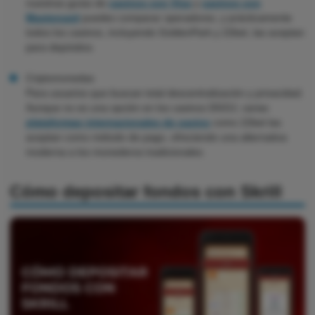
nuestras guías de
casinos con Visa
y
casinos con
Mastercard
puedes comparar operadores, y prácticamente
todos los casinos, incluyendo GoldenPark y 22bet, las aceptan
para depósitos.
Criptomonedas
Para usuarios que buscan total descentralización y privacidad.
Aunque no es una opción en los casinos DGOJ, varias
plataformas internacionales de casino
como 22bet las
aceptan como método de pago, ofreciendo una alternativa
moderna a los monederos tradicionales.
Cómo depositar fondos con Skrill