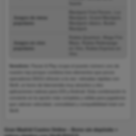
Suerte
Blackjack First Person, Lux
Juegos de mesa
Blackjack, Grand Blackjack,
populares
Blackjack clásico, Buster
Blackjack.
Ruleta Quantum, Mega Fire
Juegos en vivo
Blaze, Ruleta Relámpago
populares
en Vivo, Ruleta Express en
Vivo
Veredicto:
Pause & Play ocupa el puesto número uno de
nuestro top porque combina tres elementos que pocos
operadores DGOJ ofrecen a la vez: retiradas rápidas con
Skrill, un bono de bienvenida muy atractivo y dos
aplicaciones nativas para iOS y Android. Esta combinación lo
convierte en la opción más completa y sólida para jugadores
que valoran velocidad, comodidad y compatibilidad total con
Skrill.
Gran Madrid Casino Online – Bono sin depósito +