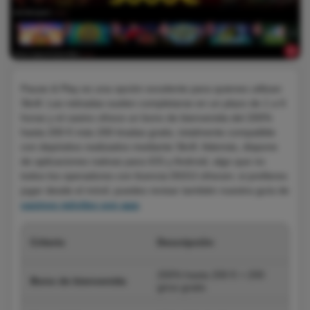
Pause & Play es una opción excelente para quienes utilizan
Skrill. Las retiradas suelen completarse en un plazo de 1 a 6
horas y el casino ofrece un bono de bienvenida del 200%
hasta 200 € más 200 tiradas gratis, totalmente compatible
con depósitos realizados mediante Skrill. Además, dispone
de aplicaciones nativas para iOS y Android, algo que no
todos los operadores con licencia DGOJ ofrecen; si prefieres
jugar desde el móvil, puedes revisar también nuestra guía de
casinos móviles con app
.
Criterio
Descripción
200% hasta 200 € + 200
Bono de bienvenida
giros gratis