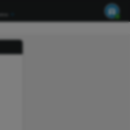
otros
1