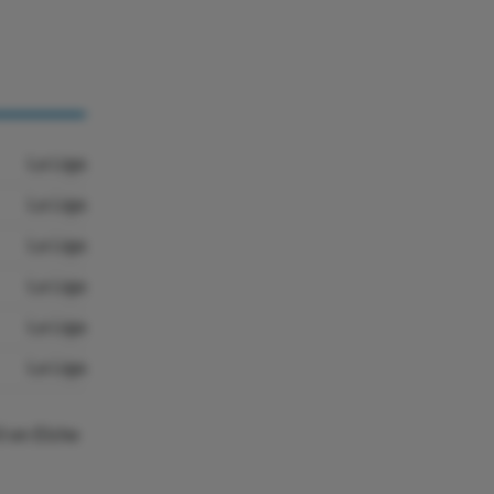
La Liga
La Liga
La Liga
La Liga
La Liga
La Liga
-0 en Elche