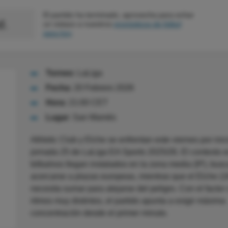
El partido ha terminado, aprovecha para echar
un vistazo a nuestros
pronósticos de fútbol
para hoy
.
Torneo
: LaLiga
Fecha
: 20 Febrero 2026
Hora
: 21:00 CET
Lugar
: San Mamés
Athletic Club y Elche se enfrentan este viernes por inici
jornada 25 de LaLiga EA Sports 2025/26. El contexto es
bilbaínos llegan instalados en la zona media (9º), bus
acercarse a plazas europeas, mientras que el Elche (1
necesita sumar para alejarse del peligro. Con el facto
ritmos muy distintos, el partido apunta a exigir máxima
concentración desde el primer minuto.