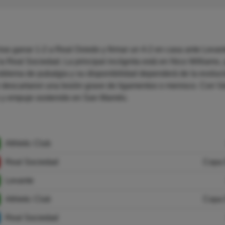
tras ganar 1-2 a Real Oviedo y firmar un 4-2 en casa ante Levan
a Real Sociedad. La principal incógnita está en Nico Williams,
roblema de pubalgia y su disponibilidad dependerá de la evoluc
le descartaron una lesión grave de ligamentos o menisco. Con V
les y empuje sostenido en San Mamés.
Athletic Club
Real Sociedad
Copa 
Levante
Athletic Club
Copa 
Real Sociedad