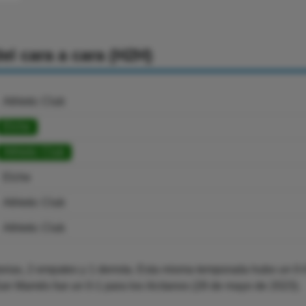
el cara a cara (H2H)
Athletic Club
Elche
Athletic Club
Elche
Athletic Club
Athletic Club
ictorias, 2 empates y 1 derrota. Esta misma temporada hubo un 0
San Mamés fue un 0-1 para los ilicitanos (28 de mayo de 2023).