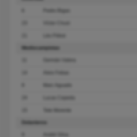
6
Pedro Bigas
23
Víctor Chust
21
Léo Pétrot
Mediocampistas
11
Germán Valera
14
Aleix Febas
8
Marc Aguado
24
Lucas Cepeda
15
Tete Morente
Delanteros
9
André Silva