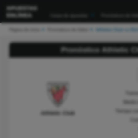
Casas de apuestas
Pronósticos de fút
Página de inicio
Pronósticos de fútbol
Athletic Club vs El
Pronóstico Athletic C
Trans
Medio 
Tiempo co
Athletic Club
Co