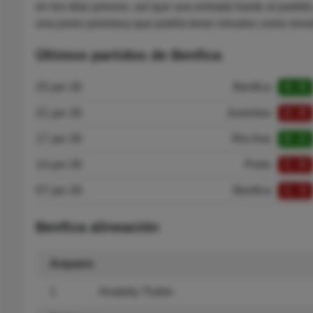
en los días previos, así que una entrada fuerte al partid
una joven promesa que podría tener minutos como revul
Últimos partidos de Benfica
25 jan 26
Benfica
4 : 0
21 jan 26
Juventus
2 : 0
17 jan 26
Rio Ave
0 : 2
14 jan 26
Porto
1 : 0
07 jan 26
Benfica
1 : 3
Benfica alineación
Arquero
1
Anatoliy Trubin