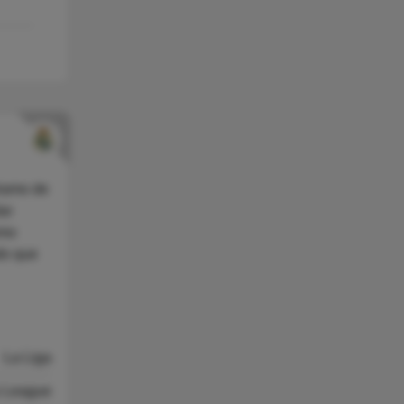
tramo de
ar
omo
ado que
La Liga
 League