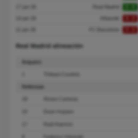
17 jan 26
Real Madrid
2 : 0
14 jan 26
Albacete
3 : 2
11 jan 26
FC Barcelone
3 : 2
Real Madrid alineación
Arquero
1
Thibaut Courtois
Defensas
18
Álvaro Carreras
24
Dean Huijsen
17
Raúl Asencio
8
Federico Valverde