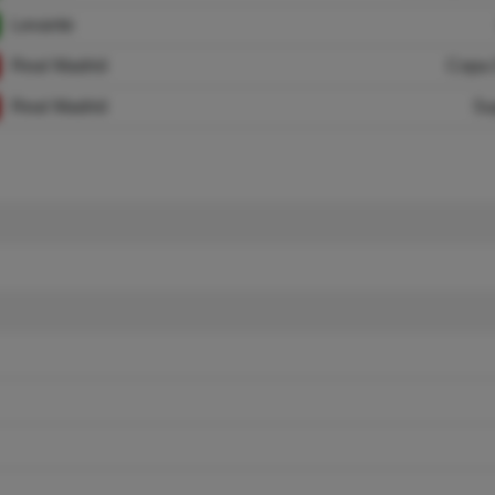
Levante
Real Madrid
Copa 
Real Madrid
Su