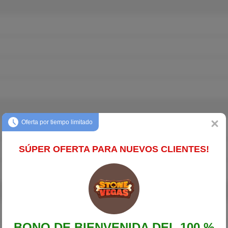
Oferta por tiempo limitado
SÚPER OFERTA PARA NUEVOS CLIENTES!
BONO DE BIENVENIDA DEL 100 %