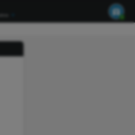
otros
1