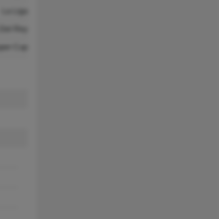
La Liga
Del Rey
per Cup