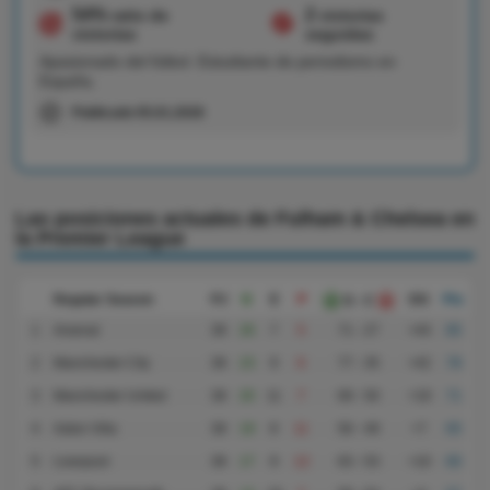
54%
2
ratio de
victorias
victorias
seguidas
Apasionado del fútbol. Estudiante de periodismo en
España.
Publicado
05.01.2026
Las posiciones actuales de Fulham & Chelsea en
la Premier League
Regular Season
PJ
G
E
P
DG
Pts
G - C
1
Arsenal
38
26
7
5
71 - 27
+44
85
2
Manchester City
38
23
9
6
77 - 35
+42
78
3
Manchester United
38
20
11
7
69 - 50
+19
71
4
Aston Villa
38
19
8
11
56 - 49
+7
65
5
Liverpool
38
17
9
12
63 - 53
+10
60