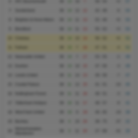
6
AFC Bournemouth
38
13
18
7
58 - 54
+4
57
7
Sunderland
38
14
12
12
42 - 48
-6
54
8
Brighton & Hove Albion
38
14
11
13
52 - 46
+6
53
9
Brentford
38
14
11
13
55 - 52
+3
53
10
Chelsea
38
14
10
14
58 - 52
+6
52
11
Fulham
38
15
7
16
47 - 51
-4
52
12
Newcastle United
38
14
7
17
53 - 55
-2
49
13
Everton
38
13
10
15
47 - 50
-3
49
14
Leeds United
38
11
14
13
49 - 56
-7
47
15
Crystal Palace
38
11
12
15
41 - 51
-10
45
16
Nottingham Forest
38
11
11
16
48 - 51
-3
44
17
Tottenham Hotspur
38
10
11
17
48 - 57
-9
41
18
West Ham United
38
10
9
19
46 - 65
-19
39
19
Burnley
38
4
10
24
38 - 75
-37
22
Wolverhampton
20
38
3
11
24
27 - 68
-41
20
Wanderers