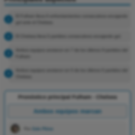
El Fulham lleva 6 enfrentamientos consecutivos encajando
gol ante el Chelsea.
El Chelsea lleva 5 partidos consecutivos encajando gol.
Ambos equipos anotaron en 7 de los últimos 9 partidos del
Fulham.
Ambos equipos anotaron en 5 de los últimos 5 partidos del
Chelsea.
Pronóstico principal Fulham - Chelsea
Ambos equipos marcan
Por
Zalo Pérez