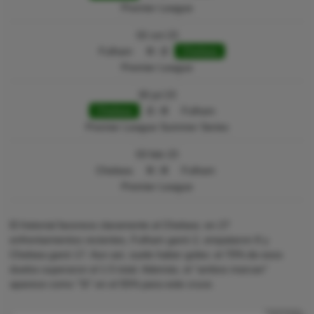
Premier League
02 oct 23
Fulham
0 : 2
Chelsea
Premier League
30 jul 23
Chelsea
2 : 0
Fulham
Premier League Summer Series
03 feb 23
Chelsea
0 : 0
Fulham
Premier League
El historial favorece claramente al Chelsea: en 27
enfrentamientos recientes, Fulham ganó 2, empataron 8 y
Chelsea ganó 17. Aun así, suele haber goles: el 70% de esos
duelos superaron el 1.5 total. Además, el “ambos marcan”
aparece como “Sí” en el 55% para este cruce.