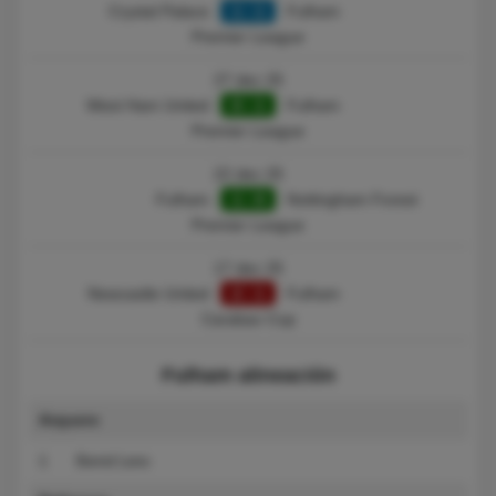
Crystal Palace
1 : 1
Fulham
Premier League
27 dec 25
West Ham United
0 : 1
Fulham
Premier League
22 dec 25
Fulham
1 : 0
Nottingham Forest
Premier League
17 dec 25
Newcastle United
2 : 1
Fulham
Carabao Cup
Fulham alineación
Arquero
1
Bernd Leno