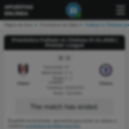
1
Página de inicio
Pronósticos de fútbol
Fulham vs Chelsea pr
Pronóstico Fulham vs Chelsea 07.01.2026 |
Premier League
2 - 1
Transcurrido:
FT
Medio tiempo:
0 - 0
Tiempo
2 - 1
completo:
Fulham
Chelsea
Comienzo:
19:30 (UTC)
Fecha:
7 de enero
El partido ha terminado, aprovecha para echar un vistazo a
nuestros
pronósticos de fútbol para hoy
.