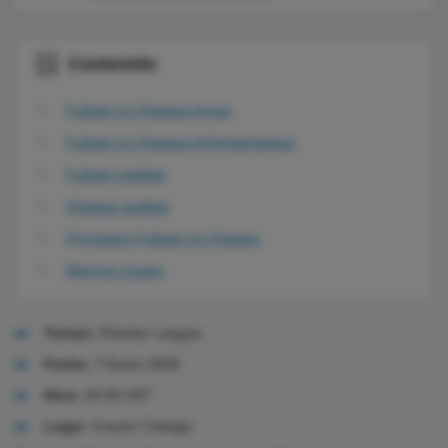
Contenido
Fulham vs Chelsea previa
Fulham vs Chelsea enfrentamientos
Fulham análisis
Chelsea análisis
Pronóstico Fulham vs Chelsea
Mejores cuotas
Torneo
: Premier League
Fecha
: 7 Enero 2026
Hora
: 20:30 CET
Lugar
: Craven Cottage