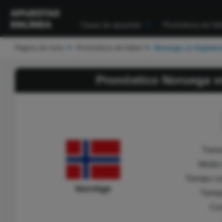
Casas de apuestas
Pronósticos de fút
Página de inicio
Pronósticos de fútbol
Noruega vs Inglater
Pronóstico Noruega vs
Trans
Medio 
Tiempo co
Norvège
Tiemp
Co