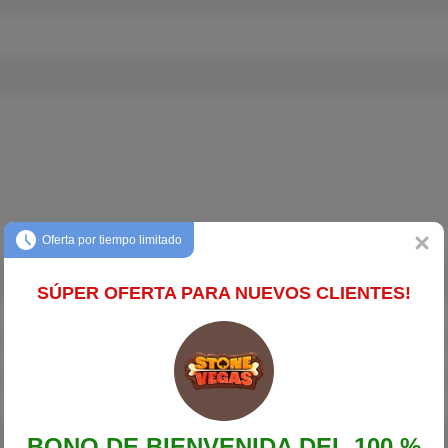
Oferta por tiempo limitado
SÚPER OFERTA PARA NUEVOS CLIENTES!
BONO DE BIENVENIDA DEL 100 %