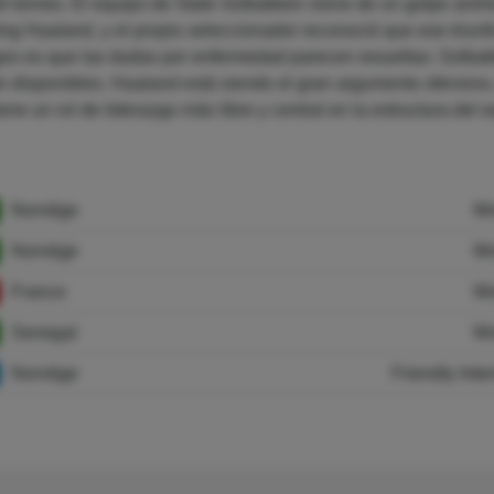
l torneo. El equipo de Stale Solbakken viene de un golpe aním
ling Haaland, y el propio seleccionador reconoció que ese triunf
egos es que las dudas por enfermedad parecen resueltas: Solba
n disponibles. Haaland está siendo el gran argumento ofensivo
e un rol de liderazgo más libre y central en la estructura del e
Norvège
Wo
Norvège
Wo
France
Wo
Senegal
Wo
Norvège
Friendly Inte