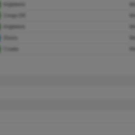
Angleterre
Wo
Congo DR
Wo
Angleterre
Wo
Ghana
Wo
Croatie
Wo