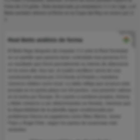
línea de 2,5 goles. Esta temporada ya empataron 1-1 en Liga, y el
Betis también eliminó al Elche en la Copa del Rey en enero por 2-
1.
Real Betis análisis de forma
El Betis llega después de empatar 2-2 ante la Real Sociedad
en un partido que parecía tener controlado tras ponerse 0-2,
un resultado que frenó parcialmente su intento de afianzarse
en la zona alta. Aun así, el cuadro sevillano venía de una
convincente victoria por 3-0 frente al Oviedo y mantiene
números sólidos como local. La tabla refleja que arranca esta
jornada en la quinta plaza con 54 puntos, una posición valiosa
en la lucha por Europa. En cuanto a nombres propios, Antony
y Abde volvieron a ser determinantes en Anoeta, mientras que
la disponibilidad de la plantilla sigue condicionada por
problemas físicos en jugadores como Marc Bartra, Junior
Firpo y Ángel Ortiz, según los partes de ausencias más
recientes.