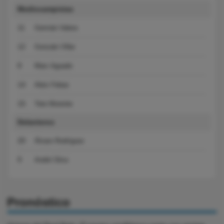
Mediocampistas
11
Germán Valera
12
Gonzalo Villar
8
Marc Aguado
14
Aleix Febas
15
Tete Morente
Delanteros
20
Álvaro Rodríguez
9
André Silva
Pronóstico