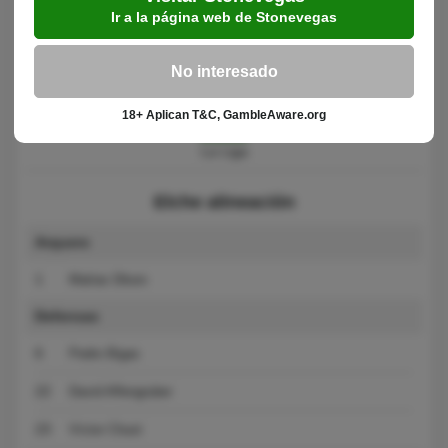
Ir a la página web de Stonevegas
22 apr 26
Elche
3 : 2
Atlético de Madrid
La Liga
No interesado
11 apr 26
18+ Aplican T&C, GambleAware.org
Elche
1 : 0
Valence
La Liga
Elche alineación
Arquero
1
Matías Dituro
Defensas
6
Pedro Bigas
22
David Affengruber
23
Víctor Chust