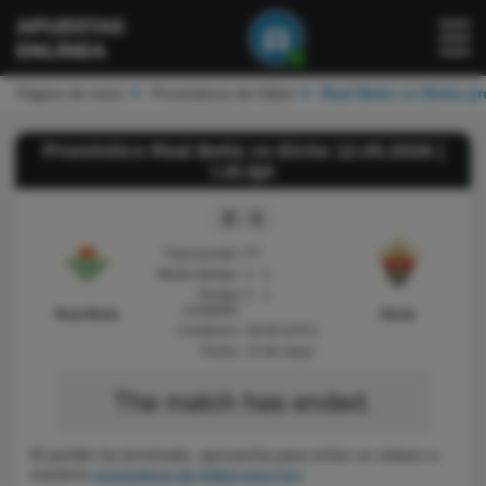
1
Página de inicio
Pronósticos de fútbol
Real Betis vs Elche p
Pronóstico Real Betis vs Elche 12.05.2026 |
LaLiga
2 - 1
Transcurrido:
FT
Medio tiempo:
1 - 1
Tiempo
2 - 1
completo:
Real Betis
Elche
Comienzo:
18:00 (UTC)
Fecha:
12 de mayo
El partido ha terminado, aprovecha para echar un vistazo a
nuestros
pronósticos de fútbol para hoy
.