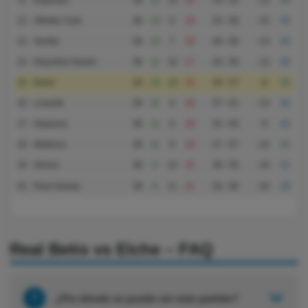
11
Espanyol
38
12
10
16
43 - 55
-12
46
12
Athletic Club
38
13
6
19
43 - 58
-15
45
13
Sevilla
38
12
7
19
46 - 60
-14
43
14
Deportivo Alavés
38
11
10
17
44 - 56
-12
43
15
Elche
38
10
13
15
49 - 57
-8
43
16
Levante
38
11
9
18
47 - 61
-14
42
17
Osasuna
38
11
9
18
44 - 50
-6
42
18
Mallorca
38
11
9
18
47 - 57
-10
42
19
Girona
38
9
14
15
39 - 55
-16
41
20
Real Oviedo
38
6
11
21
26 - 60
-34
29
Real Betis vs Elche – FAQ
?
¿Por dónde se puede ver este partido?