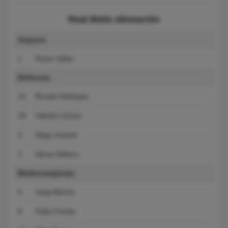
Real Betis alineación
Arquero
1
Álvaro Valles
Defensas
12
Ricardo Rodríguez
16
Valentín Gómez
3
Diego Llorente
2
Héctor Bellerín
Mediocampistas
6
Sergi Altimira
8
Pablo Fornals