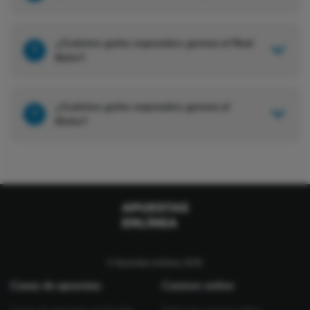
¿Cuántos goles esperados genera el Real
?
Betis?
¿Cuántos goles esperados genera el
?
Elche?
© Apuestas-enlinea 2026
Casas de apuestas
Casinos online